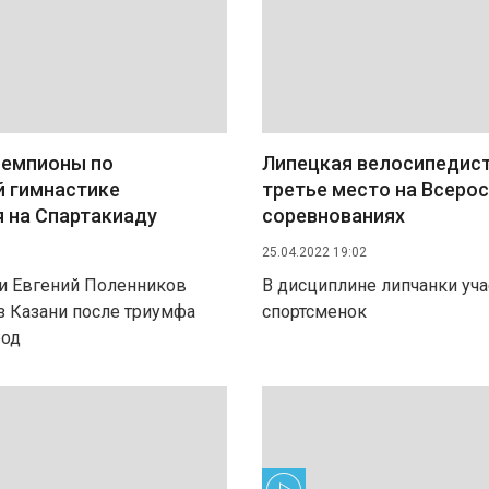
чемпионы по
Липецкая велосипедист
й гимнастике
третье место на Всеро
 на Спартакиаду
соревнованиях
25.04.2022 19:02
и Евгений Поленников
В дисциплине липчанки уча
з Казани после триумфа
спортсменок
род