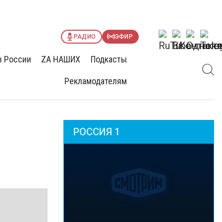
РАДИО
ЭФИР
в России
ZА НАШИХ
Подкасты
Рекламодателям
РОССИЯ 1