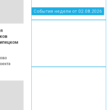
События недели от 02.08.2026
ля
иков
Липецком
ково
роекта