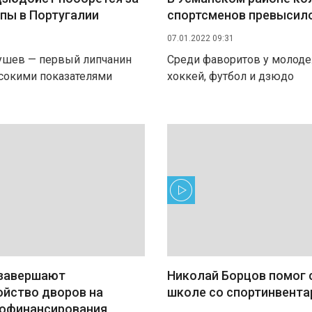
пы в Португалии
спортсменов превысило
07.01.2022 09:31
ушев — первый липчанин
Среди фаворитов у молоде
сокими показателями
хоккей, футбол и дзюдо
 завершают
Николай Борцов помог 
ойство дворов на
школе со спортинвент
софинансирования