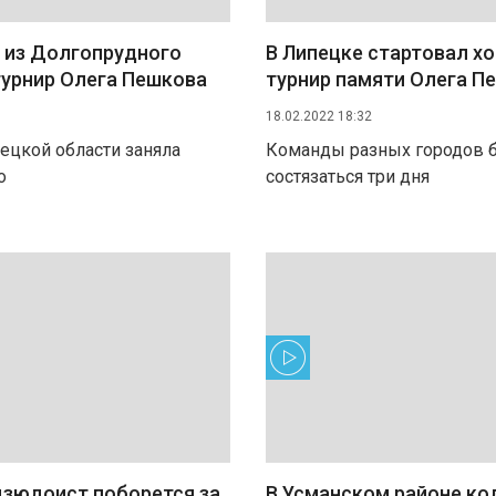
 из Долгопрудного
В Липецке стартовал х
турнир Олега Пешкова
турнир памяти Олега П
18.02.2022 18:32
ецкой области заняла
Команды разных городов 
о
состязаться три дня
дзюдоист поборется за
В Усманском районе ко