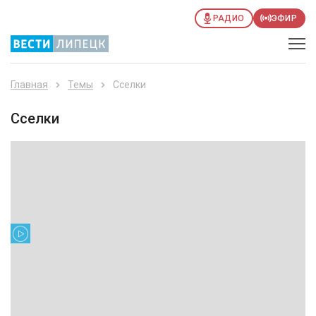
РАДИО
ЭФИР
Главная
Темы
Сселки
Сселки