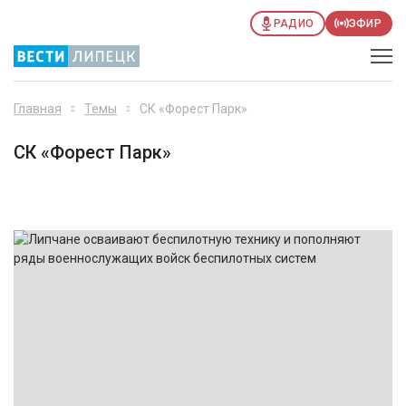
РАДИО
ЭФИР
Главная
Темы
СК «Форест Парк»
СК «Форест Парк»