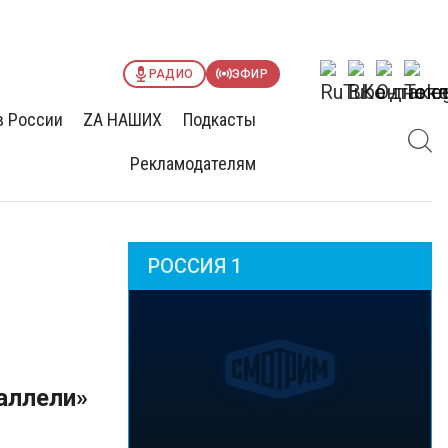
РАДИО
ЭФИР
в России
ZА НАШИХ
Подкасты
Рекламодателям
РОССИЯ 1
аллели»