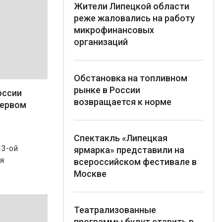
Жители Липецкой области
реже жаловались на работу
микрофинансовых
организаций
Обстановка на топливном
рынке в России
оссии
возвращается к норме
первом
Спектакль «Липецкая
13-ой
ярмарка» представили на
я
всероссийском фестивале в
Москве
Театрализованные
программы будут ставить в