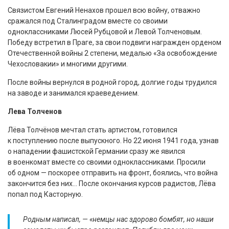
Связистом Евгений Ненахов прошел всю войну, отважно
сражался под Сталинградом вместе со своими
одноклассниками Люсей Рубцовой и Левой Толченовым.
Победу встретил в Праге, за свои подвиги награжден орденом
Отечественной войны 2 степени, медалью «За освобождение
Чехословакии» и многими другими.
После войны вернулся в родной город, долгие годы трудился
на заводе и занимался краеведением.
Лева Толченов
Лёва Толчёнов мечтал стать артистом, готовился
к поступлению после выпускного. Но 22 июня 1941 года, узнав
о нападении фашистской Германии сразу же явился
в военкомат вместе со своими одноклассниками. Просили
об одном — поскорее отправить на фронт, боялись, что война
закончится без них… После окончания курсов радистов, Лёва
попал под Касторную.
Родным написал, — «немцы нас здорово бомбят, но наши