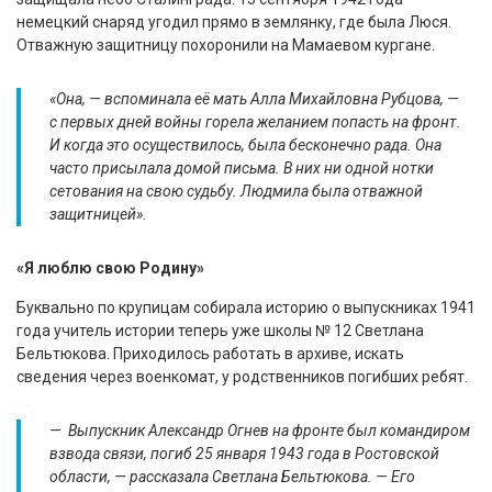
немецкий снаряд угодил прямо в землянку, где была Люся.
Отважную защитницу похоронили на Мамаевом кургане.
«Она, — вспоминала её мать Алла Михайловна Рубцова, —
с первых дней войны горела желанием попасть на фронт.
И когда это осуществилось, была бесконечно рада. Она
часто присылала домой письма. В них ни одной нотки
сетования на свою судьбу. Людмила была отважной
защитницей».
«Я люблю свою Родину»
Буквально по крупицам собирала историю о выпускниках 1941
года учитель истории теперь уже школы № 12 Светлана
Бельтюкова. Приходилось работать в архиве, искать
сведения через военкомат, у родственников погибших ребят.
— Выпускник Александр Огнев на фронте был командиром
взвода связи, погиб 25 января 1943 года в Ростовской
области, — рассказала Светлана Бельтюкова. — Его