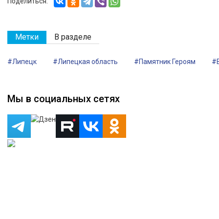
Поделиться:
Метки
В разделе
#Липецк
#Липецкая область
#Памятник Героям
#
Мы в социальных сетях