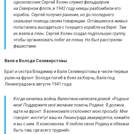
одноклассник Сергей Холин служил фельдшером
на Северном флоте, в 1942 году немцы разбомбили его
корабль. Сергей получил ранение, но до последнего
оказывал помощь своим товарищам. Оставшиеся в живых
попытались высадиться с тонущего корабля на берег. Там
их взяли в плен. Сергей Холин создал подпольную группу,
чтобы организовать побег из плена. Но был расстрелян
фашистами.
Валя и Володя Селиверстовы
Брат и сестра Владимир и Валя Селиверстовы в числе первых
ушли на фронт. Володя погиб в боях за Керчь, Валя под
Ленинградом в августе 1941 года.
Когда началась война, Валентина написала домой: «Родные
мои! Поддержите моё желание помочь Родине. Я должна
идти на фронт. В военкомате отклоняют мою просьбу. Мне
говорят: институт ваш из Ленинграда эвакуируется, езжайте
и вы с ним. Я комсомолка. Я люблю свою Родину и обязана
быть там, где всего трудней».