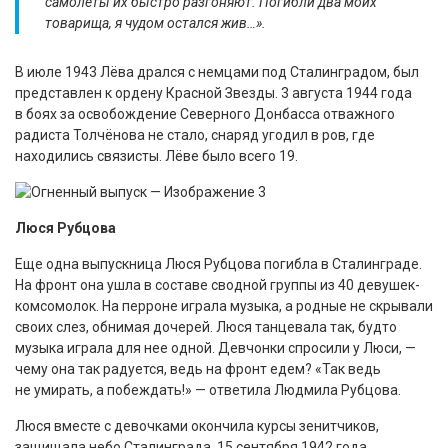
самолеты их быстро разгоняют. Погибли два моих
товарища, я чудом остался жив…».
В июле 1943 Лёва дрался с немцами под Сталинградом, был
представлен к ордену Красной Звезды. 3 августа 1944 года
в боях за освобождение Северного Донбасса отважного
радиста Толчёнова не стало, снаряд угодил в ров, где
находились связисты. Лёве было всего 19.
Люся Рубцова
Еще одна выпускница Люся Рубцова погибла в Сталинграде.
На фронт она ушла в составе сводной группы из 40 девушек-
комсомолок. На перроне играла музыка, а родные не скрывали
своих слез, обнимая дочерей. Люся танцевала так, будто
музыка играла для нее одной. Девчонки спросили у Люси, —
чему она так радуется, ведь на фронт едем? «Так ведь
не умирать, а побеждать!» — ответила Людмила Рубцова.
Люся вместе с девочками окончила курсы зенитчиков,
защищала небо Сталинграда. 15 сентября 1942 года