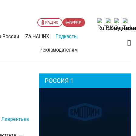
РАДИО
ЭФИР
в России
ZА НАШИХ
Подкасты
Рекламодателям
РОССИЯ 1
 Лаврентьев
ектора —