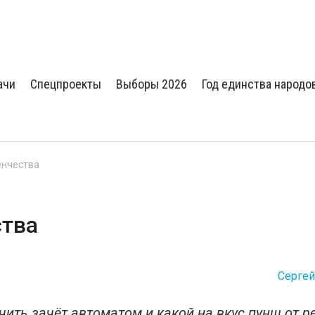
ачи
Спецпроекты
Выборы 2026
Год единства народо
енчества
ства
Сергей
чить зачёт автоматом и какой на вкус пунш от р