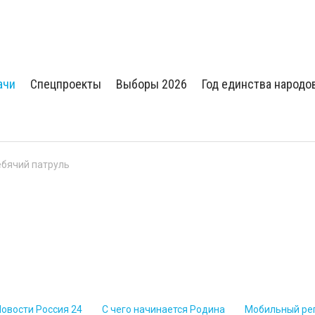
ачи
Спецпроекты
Выборы 2026
Год единства народо
бячий патруль
Новости Россия 24
С чего начинается Родина
Мобильный ре