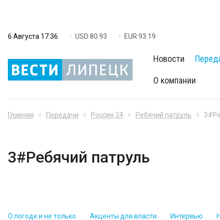
6 Августа 17:36
USD 80.93
EUR 93.19
Новости
Перед
О компании
Главная
Передачи
Россия 24
Ребячий патруль
3#Ре
3#Ребячий патруль
О погоде и не только
Акценты для власти
Интервью