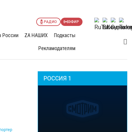
РАДИО
ЭФИР
в России
ZА НАШИХ
Подкасты
Рекламодателям
РОССИЯ 1
портер