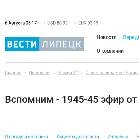
6 Августа 05:17
USD 80.93
EUR 93.19
Новости
Перед
О компании
Главная
Передачи
Россия 24
С чего начинается Родин
Вспомним - 1945-45 эфир от
О погоде и не только
Акценты для власти
Интервью