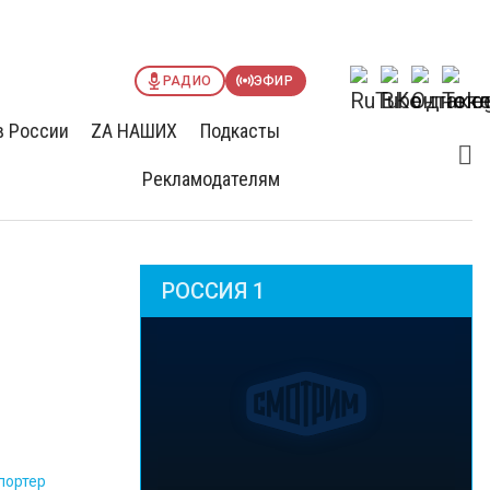
РАДИО
ЭФИР
в России
ZА НАШИХ
Подкасты
Рекламодателям
РОССИЯ 1
портер