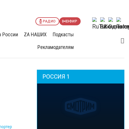
РАДИО
ЭФИР
в России
ZА НАШИХ
Подкасты
Рекламодателям
РОССИЯ 1
портер