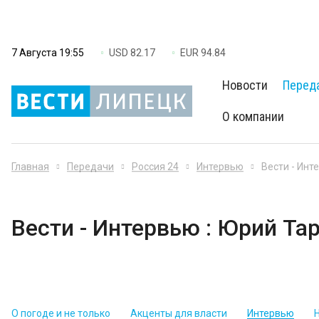
7 Августа 19:55
USD 82.17
EUR 94.84
Новости
Перед
О компании
Главная
Передачи
Россия 24
Интервью
Вести - Инт
Вести - Интервью : Юрий Та
О погоде и не только
Акценты для власти
Интервью