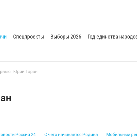
ачи
Спецпроекты
Выборы 2026
Год единства народо
ервью : Юрий Таран
ран
Новости Россия 24
С чего начинается Родина
Мобильный ре