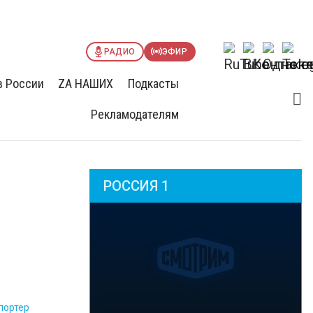
РАДИО
ЭФИР
в России
ZА НАШИХ
Подкасты
Рекламодателям
РОССИЯ 1
портер