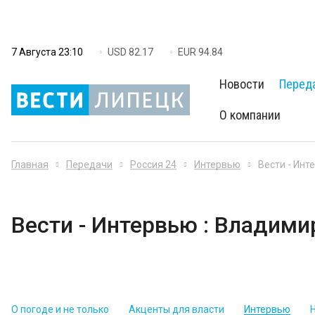
7 Августа 23:10
USD 82.17
EUR 94.84
Новости
Перед
О компании
Главная
Передачи
Россия 24
Интервью
Вести - Инт
Вести - Интервью : Владими
О погоде и не только
Акценты для власти
Интервью