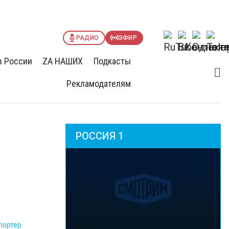
РАДИО
ЭФИР
в России
ZА НАШИХ
Подкасты
Рекламодателям
РОССИЯ 1
портер