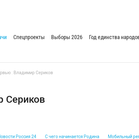
ачи
Спецпроекты
Выборы 2026
Год единства народо
ервью : Владимир Сериков
р Сериков
Новости Россия 24
С чего начинается Родина
Мобильный ре