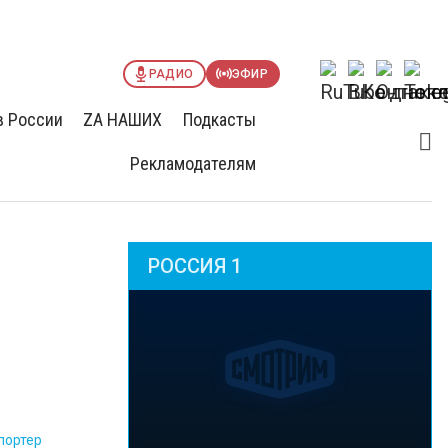
РАДИО
ЭФИР
в России
ZА НАШИХ
Подкасты
Рекламодателям
РОССИЯ 1
портер