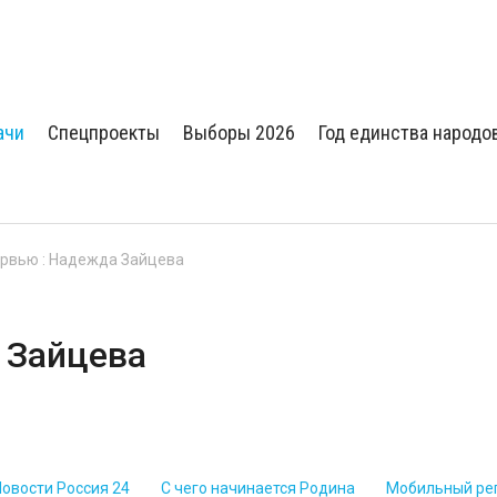
ачи
Спецпроекты
Выборы 2026
Год единства народо
ервью : Надежда Зайцева
 Зайцева
Новости Россия 24
С чего начинается Родина
Мобильный ре