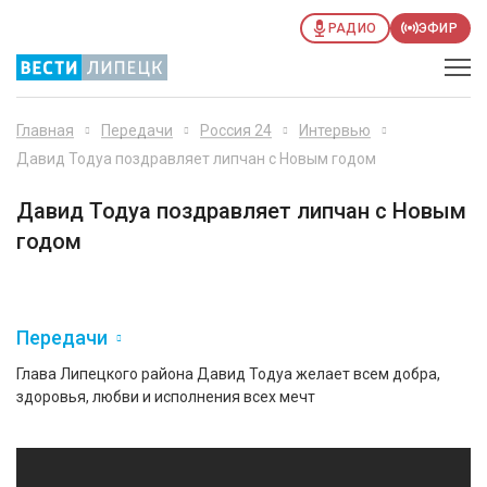
РАДИО
ЭФИР
Главная
Передачи
Россия 24
Интервью
Давид Тодуа поздравляет липчан с Новым годом
Давид Тодуа поздравляет липчан с Новым
годом
Передачи
Глава Липецкого района Давид Тодуа желает всем добра,
здоровья, любви и исполнения всех мечт