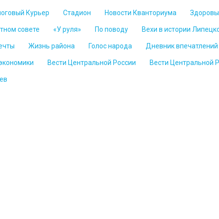
логовый Курьер
Стадион
Новости Кванториума
Здоровы
стном совете
«У руля»
По поводу
Вехи в истории Липецк
ечты
Жизнь района
Голос народа
Дневник впечатлений
 экономики
Вести Центральной России
Вести Центральной 
ев