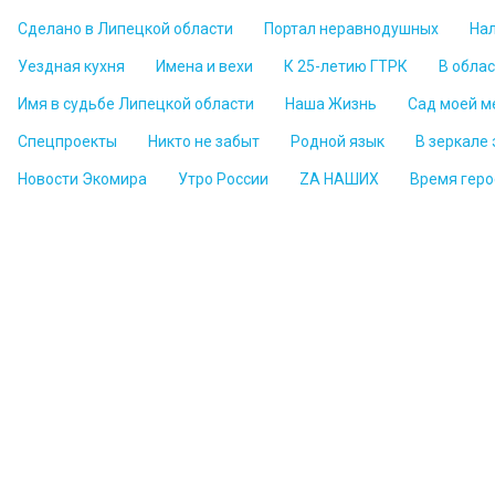
Сделано в Липецкой области
Портал неравнодушных
На
Уездная кухня
Имена и вехи
К 25-летию ГТРК
В обла
Имя в судьбе Липецкой области
Наша Жизнь
Сад моей м
Спецпроекты
Никто не забыт
Родной язык
В зеркале
Новости Экомира
Утро России
ZА НАШИХ
Время геро