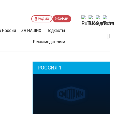
РАДИО
ЭФИР
в России
ZА НАШИХ
Подкасты
Рекламодателям
РОССИЯ 1