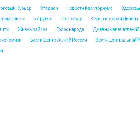
логовый Курьер
Стадион
Новости Кванториума
Здоровы
стном совете
«У руля»
По поводу
Вехи в истории Липецк
ечты
Жизнь района
Голос народа
Дневник впечатлений
 экономики
Вести Центральной России
Вести Центральной 
ев