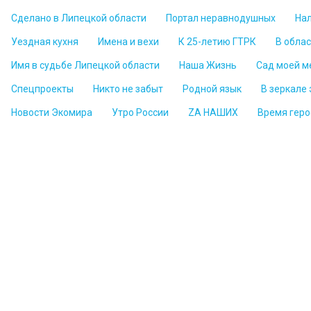
Сделано в Липецкой области
Портал неравнодушных
На
Уездная кухня
Имена и вехи
К 25-летию ГТРК
В обла
Имя в судьбе Липецкой области
Наша Жизнь
Сад моей м
Спецпроекты
Никто не забыт
Родной язык
В зеркале
Новости Экомира
Утро России
ZА НАШИХ
Время геро