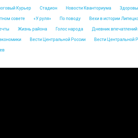
логовый Курьер
Стадион
Новости Кванториума
Здоровы
стном совете
«У руля»
По поводу
Вехи в истории Липецк
ечты
Жизнь района
Голос народа
Дневник впечатлений
 экономики
Вести Центральной России
Вести Центральной 
ев