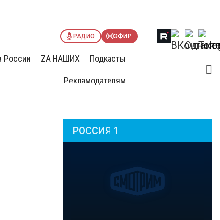
РАДИО
ЭФИР
в России
ZА НАШИХ
Подкасты
Рекламодателям
РОССИЯ 1