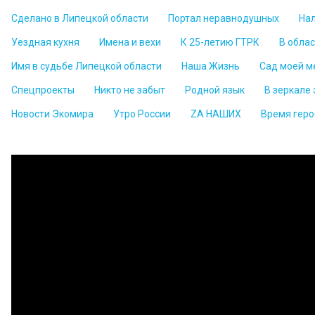
Сделано в Липецкой области
Портал неравнодушных
На
Уездная кухня
Имена и вехи
К 25-летию ГТРК
В обла
Имя в судьбе Липецкой области
Наша Жизнь
Сад моей м
Спецпроекты
Никто не забыт
Родной язык
В зеркале
Новости Экомира
Утро России
ZА НАШИХ
Время геро