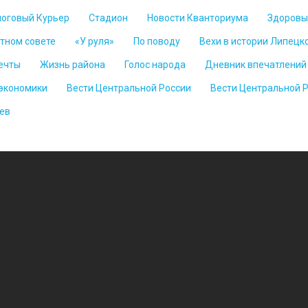
логовый Курьер
Стадион
Новости Кванториума
Здоровы
стном совете
«У руля»
По поводу
Вехи в истории Липецк
ечты
Жизнь района
Голос народа
Дневник впечатлений
 экономики
Вести Центральной России
Вести Центральной 
ев