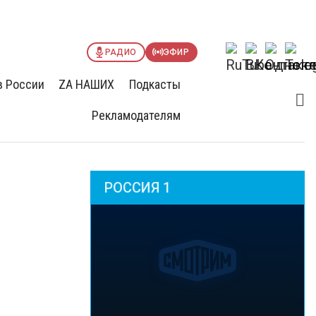
РАДИО
ЭФИР
в России
ZА НАШИХ
Подкасты
Рекламодателям
РОССИЯ 1