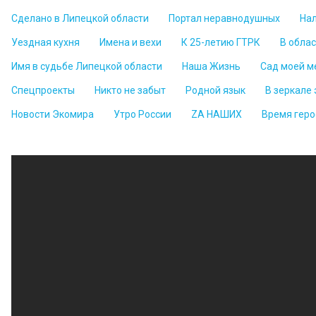
Сделано в Липецкой области
Портал неравнодушных
На
Уездная кухня
Имена и вехи
К 25-летию ГТРК
В обла
Имя в судьбе Липецкой области
Наша Жизнь
Сад моей м
Спецпроекты
Никто не забыт
Родной язык
В зеркале
Новости Экомира
Утро России
ZА НАШИХ
Время геро