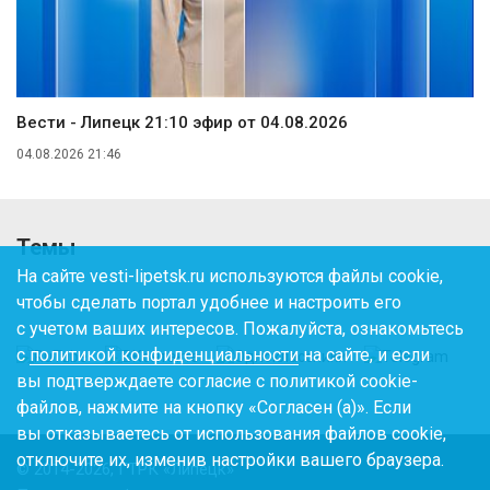
Вести - Липецк 21:10 эфир от 04.08.2026
04.08.2026 21:46
Темы
На сайте vesti-lipetsk.ru используются файлы cookie,
чтобы сделать портал удобнее и настроить его
с учетом ваших интересов. Пожалуйста, ознакомьтесь
с
политикой конфиденциальности
на сайте, и если
вы подтверждаете согласие с политикой cookie-
файлов, нажмите на кнопку «Согласен (а)». Если
вы отказываетесь от использования файлов cookie,
отключите их, изменив настройки вашего браузера.
© 2014-2026, ГТРК «Липецк»