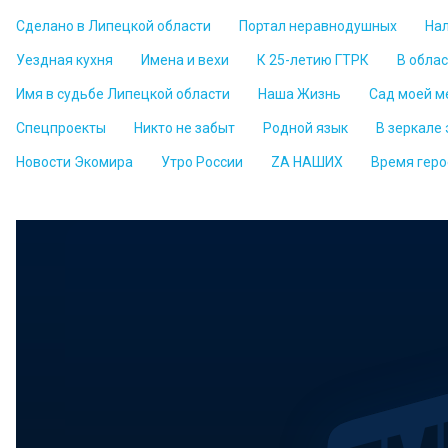
Сделано в Липецкой области
Портал неравнодушных
На
Уездная кухня
Имена и вехи
К 25-летию ГТРК
В обла
Имя в судьбе Липецкой области
Наша Жизнь
Сад моей м
Спецпроекты
Никто не забыт
Родной язык
В зеркале
Новости Экомира
Утро России
ZА НАШИХ
Время геро