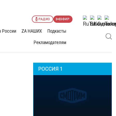
РАДИО
ЭФИР
в России
ZА НАШИХ
Подкасты
Рекламодателям
РОССИЯ 1