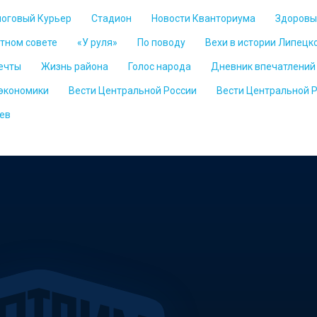
логовый Курьер
Стадион
Новости Кванториума
Здоровы
стном совете
«У руля»
По поводу
Вехи в истории Липецк
ечты
Жизнь района
Голос народа
Дневник впечатлений
 экономики
Вести Центральной России
Вести Центральной 
ев