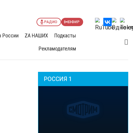
РАДИО
ЭФИР
в России
ZА НАШИХ
Подкасты
Рекламодателям
РОССИЯ 1