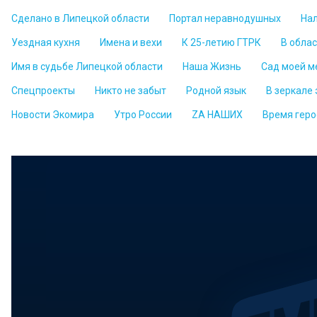
Сделано в Липецкой области
Портал неравнодушных
На
Уездная кухня
Имена и вехи
К 25-летию ГТРК
В обла
Имя в судьбе Липецкой области
Наша Жизнь
Сад моей м
Спецпроекты
Никто не забыт
Родной язык
В зеркале
Новости Экомира
Утро России
ZА НАШИХ
Время геро