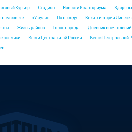
логовый Курьер
Стадион
Новости Кванториума
Здоровы
стном совете
«У руля»
По поводу
Вехи в истории Липецк
ечты
Жизнь района
Голос народа
Дневник впечатлений
 экономики
Вести Центральной России
Вести Центральной 
ев