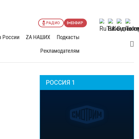
РАДИО
ЭФИР
в России
ZА НАШИХ
Подкасты
Рекламодателям
РОССИЯ 1