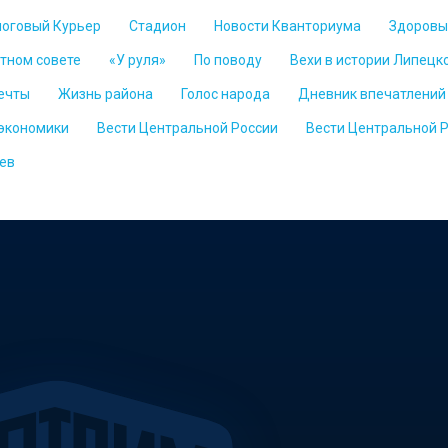
логовый Курьер
Стадион
Новости Кванториума
Здоровы
стном совете
«У руля»
По поводу
Вехи в истории Липецк
ечты
Жизнь района
Голос народа
Дневник впечатлений
 экономики
Вести Центральной России
Вести Центральной 
ев