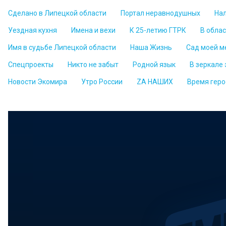
Сделано в Липецкой области
Портал неравнодушных
На
Уездная кухня
Имена и вехи
К 25-летию ГТРК
В обла
Имя в судьбе Липецкой области
Наша Жизнь
Сад моей м
Спецпроекты
Никто не забыт
Родной язык
В зеркале
Новости Экомира
Утро России
ZА НАШИХ
Время геро