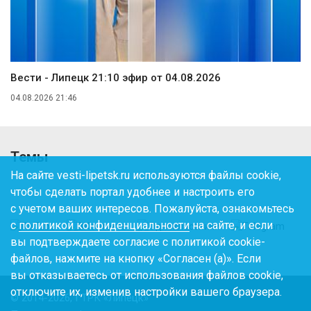
Вести - Липецк 21:10 эфир от 04.08.2026
04.08.2026 21:46
Темы
На сайте vesti-lipetsk.ru используются файлы cookie,
чтобы сделать портал удобнее и настроить его
с учетом ваших интересов. Пожалуйста, ознакомьтесь
с
политикой конфиденциальности
на сайте, и если
вы подтверждаете согласие с политикой cookie-
файлов, нажмите на кнопку «Согласен (а)». Если
вы отказываетесь от использования файлов cookie,
отключите их, изменив настройки вашего браузера.
© 2014-2026, ГТРК «Липецк»