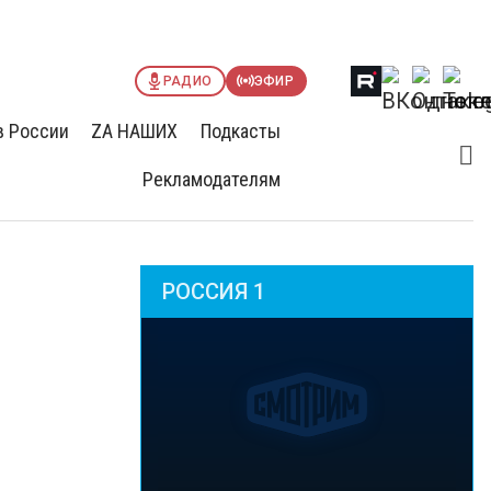
РАДИО
ЭФИР
в России
ZА НАШИХ
Подкасты
Рекламодателям
РОССИЯ 1