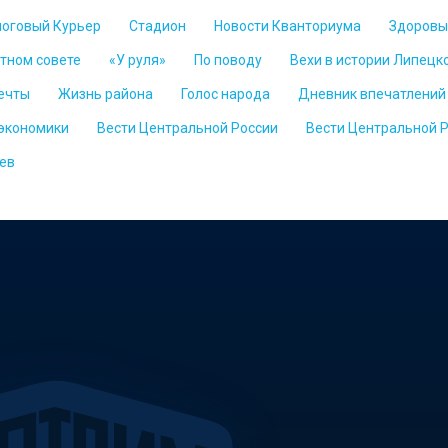
логовый Курьер
Стадион
Новости Кванториума
Здоровы
стном совете
«У руля»
По поводу
Вехи в истории Липецк
ечты
Жизнь района
Голос народа
Дневник впечатлений
 экономики
Вести Центральной России
Вести Центральной 
ев