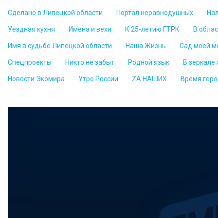
Сделано в Липецкой области
Портал неравнодушных
На
Уездная кухня
Имена и вехи
К 25-летию ГТРК
В обла
Имя в судьбе Липецкой области
Наша Жизнь
Сад моей м
Спецпроекты
Никто не забыт
Родной язык
В зеркале
Новости Экомира
Утро России
ZА НАШИХ
Время геро