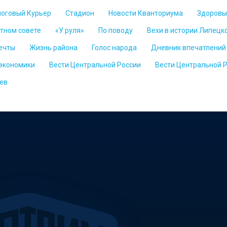
логовый Курьер
Стадион
Новости Кванториума
Здоровы
стном совете
«У руля»
По поводу
Вехи в истории Липецк
ечты
Жизнь района
Голос народа
Дневник впечатлений
 экономики
Вести Центральной России
Вести Центральной 
ев