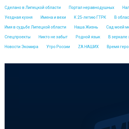
Сделано в Липецкой области
Портал неравнодушных
На
Уездная кухня
Имена и вехи
К 25-летию ГТРК
В обла
Имя в судьбе Липецкой области
Наша Жизнь
Сад моей м
Спецпроекты
Никто не забыт
Родной язык
В зеркале
Новости Экомира
Утро России
ZА НАШИХ
Время геро