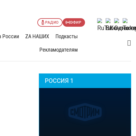
РАДИО
ЭФИР
в России
ZА НАШИХ
Подкасты
Рекламодателям
РОССИЯ 1