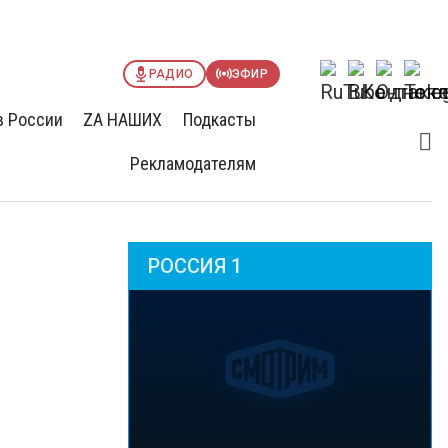
РАДИО
ЭФИР
в России
ZА НАШИХ
Подкасты
Рекламодателям
РОССИЯ 1