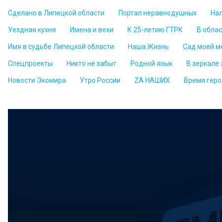
Сделано в Липецкой области
Портал неравнодушных
На
Уездная кухня
Имена и вехи
К 25-летию ГТРК
В обла
Имя в судьбе Липецкой области
Наша Жизнь
Сад моей м
Спецпроекты
Никто не забыт
Родной язык
В зеркале
Новости Экомира
Утро России
ZА НАШИХ
Время геро