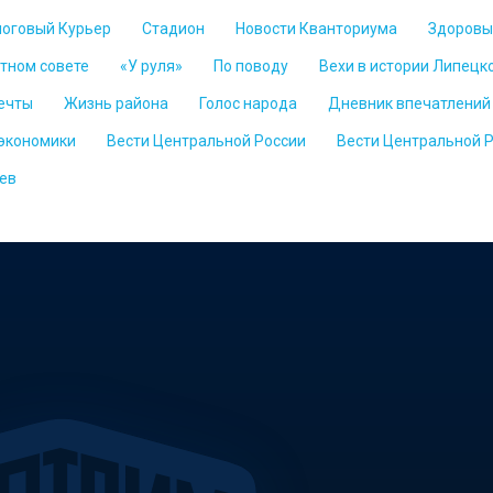
логовый Курьер
Стадион
Новости Кванториума
Здоровы
стном совете
«У руля»
По поводу
Вехи в истории Липецк
ечты
Жизнь района
Голос народа
Дневник впечатлений
 экономики
Вести Центральной России
Вести Центральной 
ев