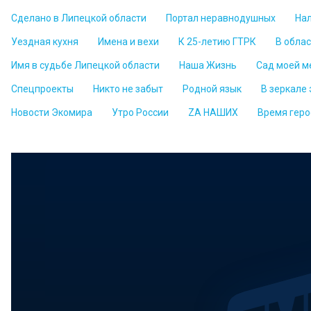
Сделано в Липецкой области
Портал неравнодушных
На
Уездная кухня
Имена и вехи
К 25-летию ГТРК
В обла
Имя в судьбе Липецкой области
Наша Жизнь
Сад моей м
Спецпроекты
Никто не забыт
Родной язык
В зеркале
Новости Экомира
Утро России
ZА НАШИХ
Время геро