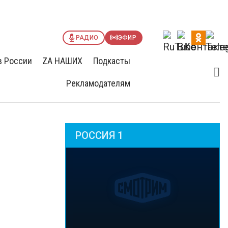
РАДИО
ЭФИР
в России
ZА НАШИХ
Подкасты
Рекламодателям
РОССИЯ 1