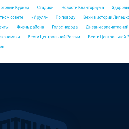
логовый Курьер
Стадион
Новости Кванториума
Здоровы
стном совете
«У руля»
По поводу
Вехи в истории Липецк
ечты
Жизнь района
Голос народа
Дневник впечатлений
 экономики
Вести Центральной России
Вести Центральной 
ев