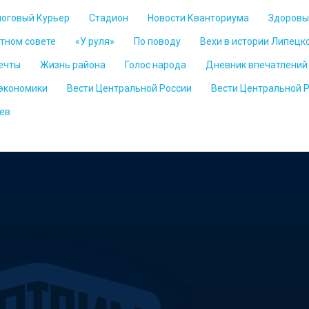
логовый Курьер
Стадион
Новости Кванториума
Здоровы
стном совете
«У руля»
По поводу
Вехи в истории Липецк
ечты
Жизнь района
Голос народа
Дневник впечатлений
 экономики
Вести Центральной России
Вести Центральной 
ев