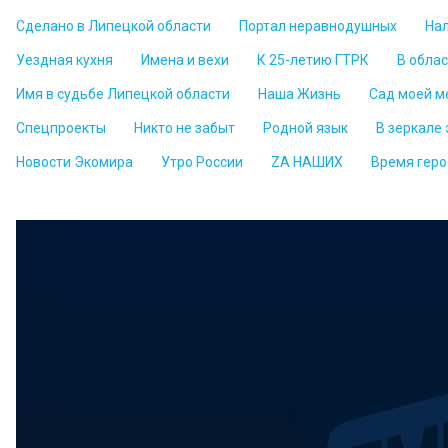
Сделано в Липецкой области
Портал неравнодушных
На
Уездная кухня
Имена и вехи
К 25-летию ГТРК
В обла
Имя в судьбе Липецкой области
Наша Жизнь
Сад моей м
Спецпроекты
Никто не забыт
Родной язык
В зеркале
Новости Экомира
Утро России
ZА НАШИХ
Время геро