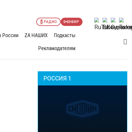
РАДИО
ЭФИР
в России
ZА НАШИХ
Подкасты
Рекламодателям
РОССИЯ 1