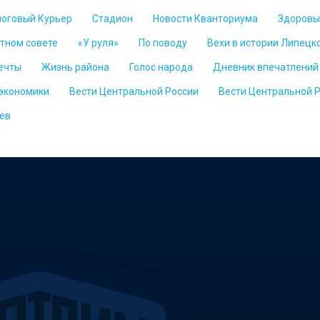
логовый Курьер
Стадион
Новости Кванториума
Здоровы
стном совете
«У руля»
По поводу
Вехи в истории Липецк
ечты
Жизнь района
Голос народа
Дневник впечатлений
 экономики
Вести Центральной России
Вести Центральной 
ев