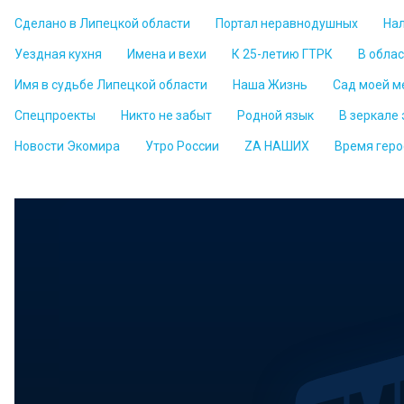
Сделано в Липецкой области
Портал неравнодушных
На
Уездная кухня
Имена и вехи
К 25-летию ГТРК
В обла
Имя в судьбе Липецкой области
Наша Жизнь
Сад моей м
Спецпроекты
Никто не забыт
Родной язык
В зеркале
Новости Экомира
Утро России
ZА НАШИХ
Время геро