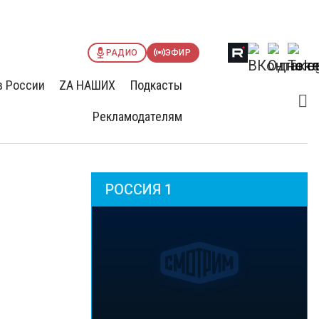
РАДИО
ЭФИР
в России
ZА НАШИХ
Подкасты
Рекламодателям
РОССИЯ 1