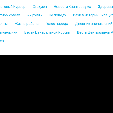
логовый Курьер
Стадион
Новости Кванториума
Здоровы
стном совете
«У руля»
По поводу
Вехи в истории Липецк
ечты
Жизнь района
Голос народа
Дневник впечатлений
 экономики
Вести Центральной России
Вести Центральной 
ев