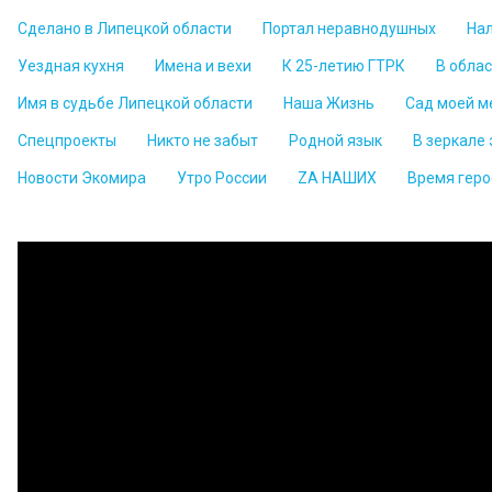
Сделано в Липецкой области
Портал неравнодушных
На
Уездная кухня
Имена и вехи
К 25-летию ГТРК
В обла
Имя в судьбе Липецкой области
Наша Жизнь
Сад моей м
Спецпроекты
Никто не забыт
Родной язык
В зеркале
Новости Экомира
Утро России
ZА НАШИХ
Время геро