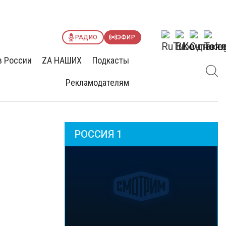
РАДИО
ЭФИР
в России
ZА НАШИХ
Подкасты
Рекламодателям
РОССИЯ 1