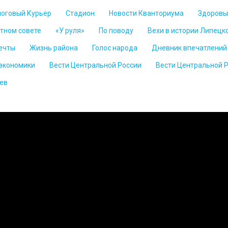
логовый Курьер
Стадион
Новости Кванториума
Здоровы
стном совете
«У руля»
По поводу
Вехи в истории Липецк
ечты
Жизнь района
Голос народа
Дневник впечатлений
 экономики
Вести Центральной России
Вести Центральной 
ев