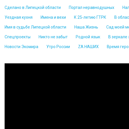
Сделано в Липецкой области
Портал неравнодушных
На
Уездная кухня
Имена и вехи
К 25-летию ГТРК
В обла
Имя в судьбе Липецкой области
Наша Жизнь
Сад моей м
Спецпроекты
Никто не забыт
Родной язык
В зеркале
Новости Экомира
Утро России
ZА НАШИХ
Время геро