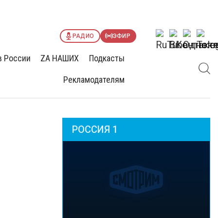
РАДИО
ЭФИР
в России
ZА НАШИХ
Подкасты
Рекламодателям
РОССИЯ 1