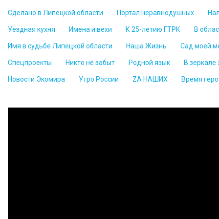
Сделано в Липецкой области
Портал неравнодушных
На
Уездная кухня
Имена и вехи
К 25-летию ГТРК
В обла
Имя в судьбе Липецкой области
Наша Жизнь
Сад моей м
Спецпроекты
Никто не забыт
Родной язык
В зеркале
Новости Экомира
Утро России
ZА НАШИХ
Время геро