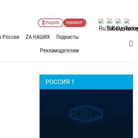
РАДИО
ЭФИР
в России
ZА НАШИХ
Подкасты
Рекламодателям
РОССИЯ 1