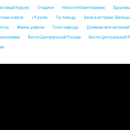
логовый Курьер
Стадион
Новости Кванториума
Здоровы
стном совете
«У руля»
По поводу
Вехи в истории Липецк
ечты
Жизнь района
Голос народа
Дневник впечатлений
 экономики
Вести Центральной России
Вести Центральной 
ев