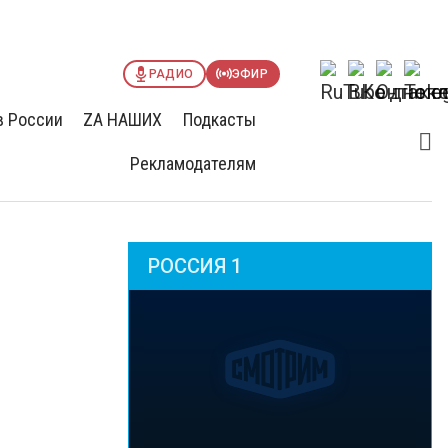
РАДИО
ЭФИР
в России
ZА НАШИХ
Подкасты
Рекламодателям
РОССИЯ 1