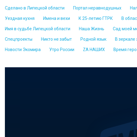
Сделано в Липецкой области
Портал неравнодушных
На
Уездная кухня
Имена и вехи
К 25-летию ГТРК
В обла
Имя в судьбе Липецкой области
Наша Жизнь
Сад моей м
Спецпроекты
Никто не забыт
Родной язык
В зеркале
Новости Экомира
Утро России
ZА НАШИХ
Время геро