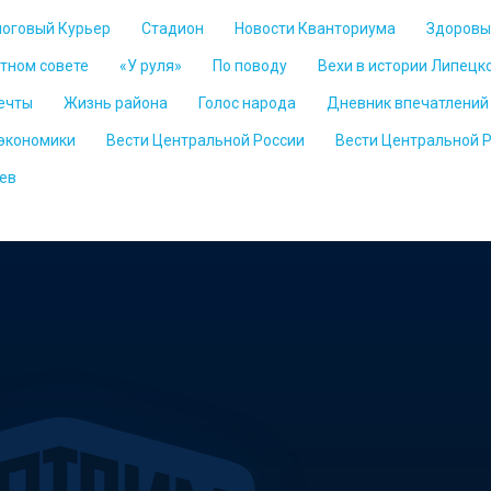
логовый Курьер
Стадион
Новости Кванториума
Здоровы
стном совете
«У руля»
По поводу
Вехи в истории Липецк
ечты
Жизнь района
Голос народа
Дневник впечатлений
 экономики
Вести Центральной России
Вести Центральной 
ев