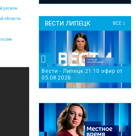
й регион
ой области
ВЕСТИ ЛИПЕЦК
ВСЕ
России
Вести - Липецк 21:10 эфир от
05.08.2026