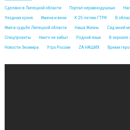
Сделано в Липецкой области
Портал неравнодушных
На
Уездная кухня
Имена и вехи
К 25-летию ГТРК
В обла
Имя в судьбе Липецкой области
Наша Жизнь
Сад моей м
Спецпроекты
Никто не забыт
Родной язык
В зеркале
Новости Экомира
Утро России
ZА НАШИХ
Время геро