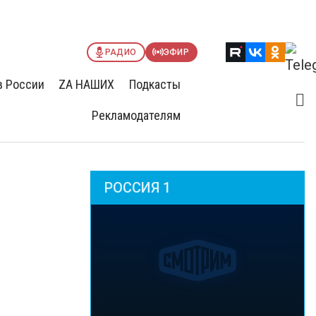
РАДИО
ЭФИР
в России
ZА НАШИХ
Подкасты
Рекламодателям
РОССИЯ 1