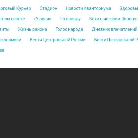
логовый Курьер
Стадион
Новости Кванториума
Здоровы
стном совете
«У руля»
По поводу
Вехи в истории Липецк
ечты
Жизнь района
Голос народа
Дневник впечатлений
 экономики
Вести Центральной России
Вести Центральной 
ев