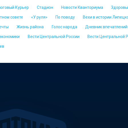
логовый Курьер
Стадион
Новости Кванториума
Здоровы
стном совете
«У руля»
По поводу
Вехи в истории Липецк
ечты
Жизнь района
Голос народа
Дневник впечатлений
 экономики
Вести Центральной России
Вести Центральной 
ев