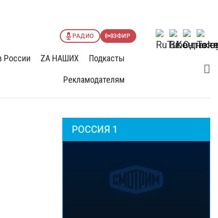
РАДИО
ЭФИР
в России
ZА НАШИХ
Подкасты
Рекламодателям
РОССИЯ 1