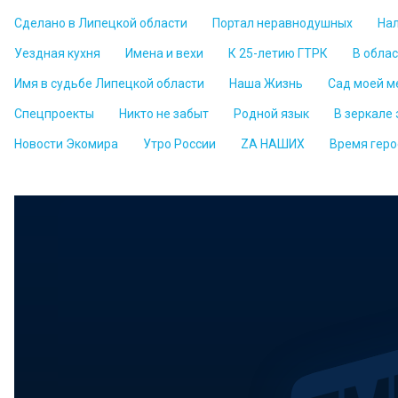
Сделано в Липецкой области
Портал неравнодушных
На
Уездная кухня
Имена и вехи
К 25-летию ГТРК
В обла
Имя в судьбе Липецкой области
Наша Жизнь
Сад моей м
Спецпроекты
Никто не забыт
Родной язык
В зеркале
Новости Экомира
Утро России
ZА НАШИХ
Время геро