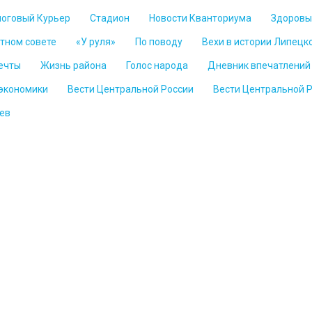
логовый Курьер
Стадион
Новости Кванториума
Здоровы
стном совете
«У руля»
По поводу
Вехи в истории Липецк
ечты
Жизнь района
Голос народа
Дневник впечатлений
 экономики
Вести Центральной России
Вести Центральной 
ев