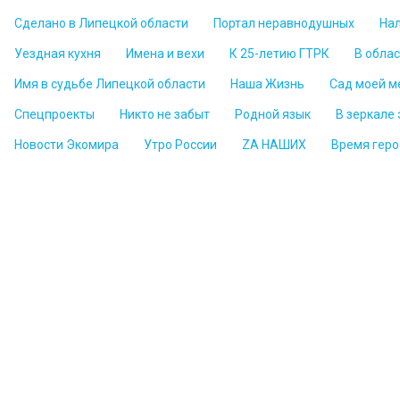
Сделано в Липецкой области
Портал неравнодушных
На
Уездная кухня
Имена и вехи
К 25-летию ГТРК
В обла
Имя в судьбе Липецкой области
Наша Жизнь
Сад моей м
Спецпроекты
Никто не забыт
Родной язык
В зеркале
Новости Экомира
Утро России
ZА НАШИХ
Время геро