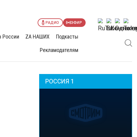
РАДИО
ЭФИР
в России
ZА НАШИХ
Подкасты
Рекламодателям
РОССИЯ 1