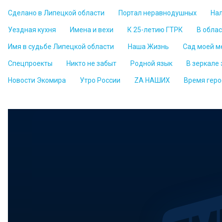
Сделано в Липецкой области
Портал неравнодушных
На
Уездная кухня
Имена и вехи
К 25-летию ГТРК
В обла
Имя в судьбе Липецкой области
Наша Жизнь
Сад моей м
Спецпроекты
Никто не забыт
Родной язык
В зеркале
Новости Экомира
Утро России
ZА НАШИХ
Время геро