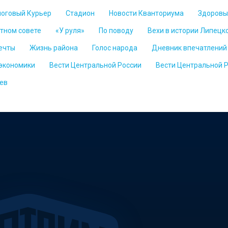
логовый Курьер
Стадион
Новости Кванториума
Здоровы
стном совете
«У руля»
По поводу
Вехи в истории Липецк
ечты
Жизнь района
Голос народа
Дневник впечатлений
 экономики
Вести Центральной России
Вести Центральной 
ев