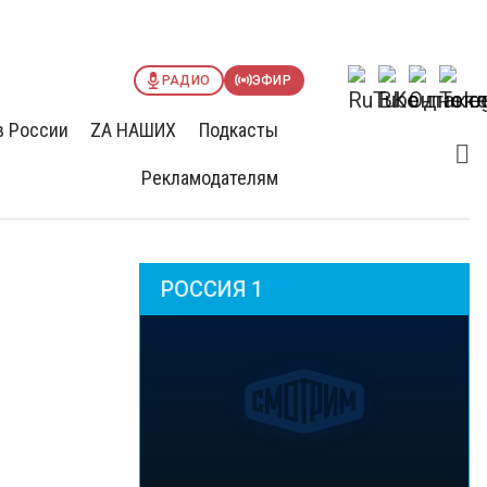
РАДИО
ЭФИР
в России
ZА НАШИХ
Подкасты
Рекламодателям
РОССИЯ 1