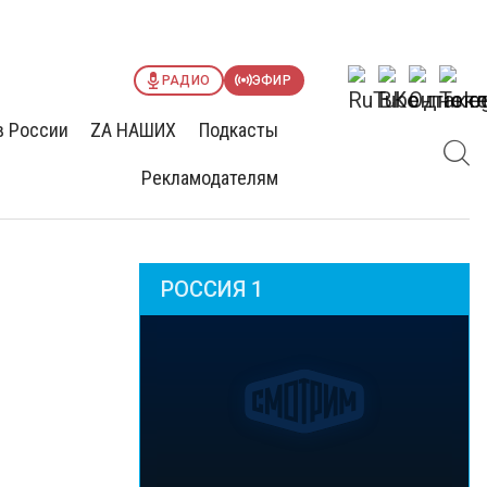
РАДИО
ЭФИР
в России
ZА НАШИХ
Подкасты
Рекламодателям
РОССИЯ 1