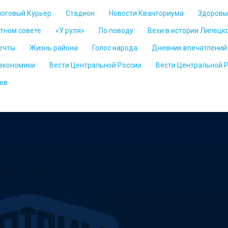
логовый Курьер
Стадион
Новости Кванториума
Здоровы
стном совете
«У руля»
По поводу
Вехи в истории Липецк
ечты
Жизнь района
Голос народа
Дневник впечатлений
 экономики
Вести Центральной России
Вести Центральной 
ев