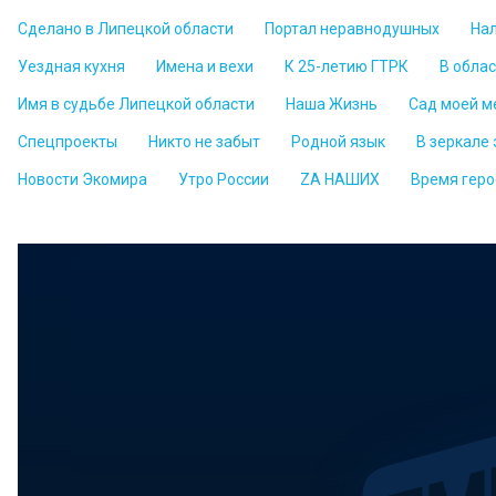
Сделано в Липецкой области
Портал неравнодушных
На
Уездная кухня
Имена и вехи
К 25-летию ГТРК
В обла
Имя в судьбе Липецкой области
Наша Жизнь
Сад моей м
Спецпроекты
Никто не забыт
Родной язык
В зеркале
Новости Экомира
Утро России
ZА НАШИХ
Время геро