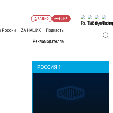
РАДИО
ЭФИР
в России
ZА НАШИХ
Подкасты
Рекламодателям
РОССИЯ 1