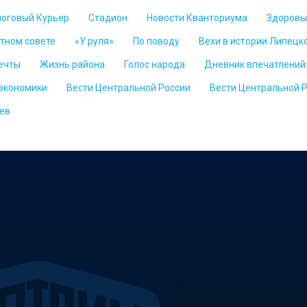
логовый Курьер
Стадион
Новости Кванториума
Здоровы
стном совете
«У руля»
По поводу
Вехи в истории Липецк
ечты
Жизнь района
Голос народа
Дневник впечатлений
 экономики
Вести Центральной России
Вести Центральной 
ев