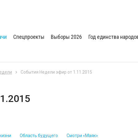
ачи
Спецпроекты
Выборы 2026
Год единства народо
недели
События Недели эфир от 1.11.2015
1.2015
жизни
Область будущего
Смотри «Маяк»