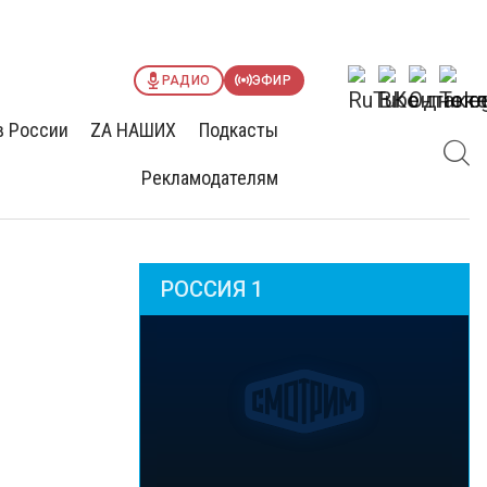
РАДИО
ЭФИР
в России
ZА НАШИХ
Подкасты
Рекламодателям
РОССИЯ 1