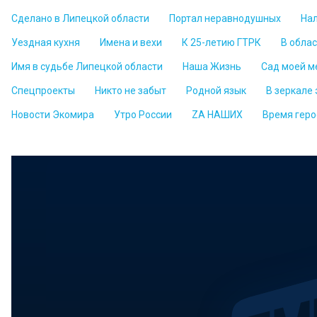
Сделано в Липецкой области
Портал неравнодушных
На
Уездная кухня
Имена и вехи
К 25-летию ГТРК
В обла
Имя в судьбе Липецкой области
Наша Жизнь
Сад моей м
Спецпроекты
Никто не забыт
Родной язык
В зеркале
Новости Экомира
Утро России
ZА НАШИХ
Время геро