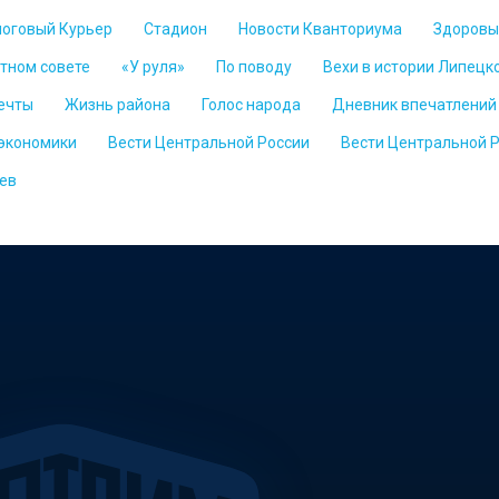
логовый Курьер
Стадион
Новости Кванториума
Здоровы
стном совете
«У руля»
По поводу
Вехи в истории Липецк
ечты
Жизнь района
Голос народа
Дневник впечатлений
 экономики
Вести Центральной России
Вести Центральной 
ев