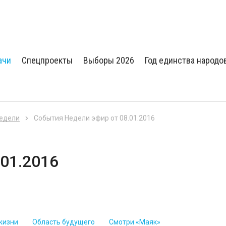
ачи
Спецпроекты
Выборы 2026
Год единства народо
недели
События Недели эфир от 08.01.2016
01.2016
жизни
Область будущего
Смотри «Маяк»