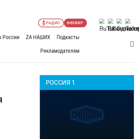
РАДИО
ЭФИР
в России
ZА НАШИХ
Подкасты
Рекламодателям
РОССИЯ 1
я