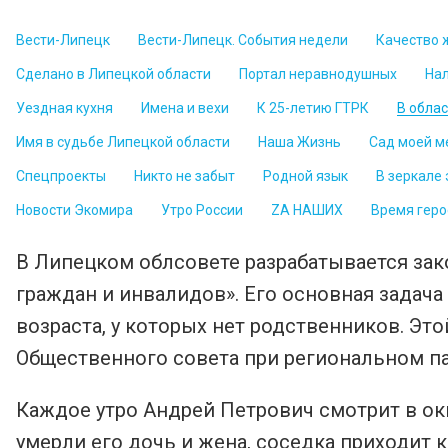
Вести-Липецк
Вести-Липецк. События недели
Качество 
Сделано в Липецкой области
Портал неравнодушных
На
Уездная кухня
Имена и вехи
К 25-летию ГТРК
В обла
Имя в судьбе Липецкой области
Наша Жизнь
Сад моей м
Спецпроекты
Никто не забыт
Родной язык
В зеркале
Новости Экомира
Утро России
ZА НАШИХ
Время геро
В Липецком облсовете разрабатывается за
граждан и инвалидов». Его основная задач
возраста, у которых нет родственников. Эт
Общественного совета при региональном п
Каждое утро Андрей Петрович смотрит в окн
умерли его дочь и жена, соседка приходит к