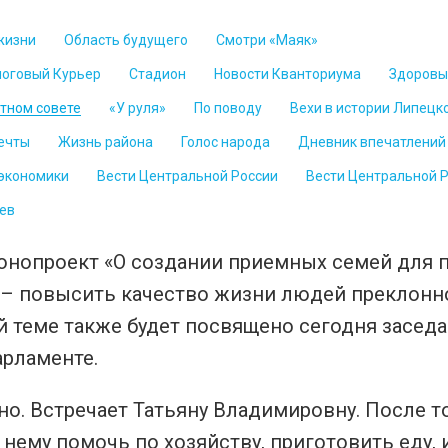
жизни
Область будущего
Смотри «Маяк»
логовый Курьер
Стадион
Новости Кванториума
Здоровы
стном совете
«У руля»
По поводу
Вехи в истории Липецк
ечты
Жизнь района
Голос народа
Дневник впечатлений
 экономики
Вести Центральной России
Вести Центральной 
ев
конопроект «О создании приемных семей для
а – повысить качество жизни людей преклонн
ой теме также будет посвящено сегодня засед
арламенте.
о. Встречает Татьяну Владимировну. После т
 нему помочь по хозяйству, приготовить еду, 