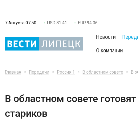
7 Августа 07:50
USD 81.41
EUR 94.06
Новости
Перед
О компании
Главная
Передачи
Россия 1
В областном совете
В о
В областном совете готовят
стариков