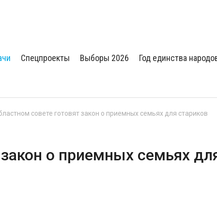
ачи
Спецпроекты
Выборы 2026
Год единства народо
бластном совете готовят закон о приемных семьях для стариков
 закон о приемных семьях дл