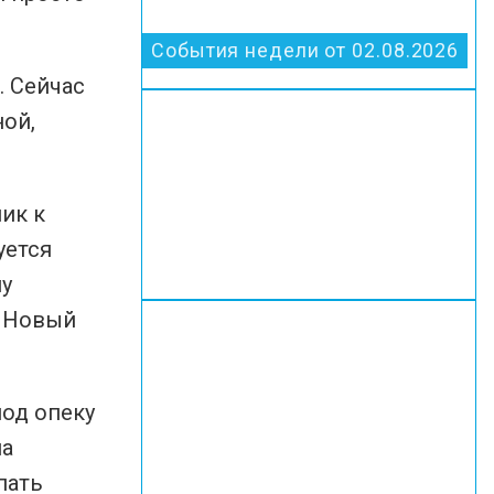
События недели от 02.08.2026
. Сейчас
ной,
ик к
уется
му
. Новый
под опеку
на
пать