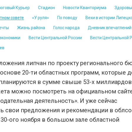
логовый Курьер
Стадион
Новости Кванториума
Здоровы
стном совете
«У руля»
По поводу
Вехи в истории Липецк
ечты
Жизнь района
Голос народа
Дневник впечатлений
 экономики
Вести Центральной России
Вести Центральной 
ев
ложения липчан по проекту регионального б
 основе 20-ти областных программ, которые 
планируются в сумме свыше 53-х миллиардов 
ета можно посмотреть на официальном сайт
одательная деятельность». И уже сейчас
ь свои предложения и рекомендации в облсо
30-ого ноября в большом зале областной