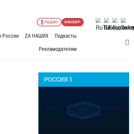
РАДИО
ЭФИР
в России
ZА НАШИХ
Подкасты
Рекламодателям
РОССИЯ 1