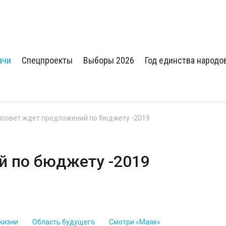
ачи
Спецпроекты
Выборы 2026
Год единства народо
совет ждет предложений по бюджету -2019
й по бюджету -2019
жизни
Область будущего
Смотри «Маяк»