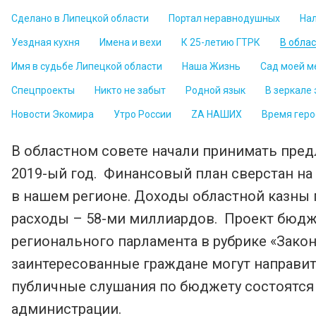
Сделано в Липецкой области
Портал неравнодушных
На
Уездная кухня
Имена и вехи
К 25-летию ГТРК
В обла
Имя в судьбе Липецкой области
Наша Жизнь
Сад моей м
Спецпроекты
Никто не забыт
Родной язык
В зеркале
Новости Экомира
Утро России
ZА НАШИХ
Время геро
В областном совете начали принимать пред
2019-ый год. Финансовый план сверстан на
в нашем регионе. Доходы областной казны 
расходы – 58-ми миллиардов. Проект бюдж
регионального парламента в рубрике «Закон
заинтересованные граждане могут направит
публичные слушания по бюджету состоятся 
администрации.