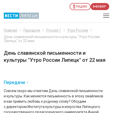
РАДИО
ЭФИР
Главная
Передачи
Россия 1
Утро России
День славянской письменности и культуры "Утро России
Липецк" от 22 мая
День славянской письменности и
культуры "Утро России Липецк" от 22 мая
Передачи
Совсем скоро мы отметим День славянской письменности
и культуры. Как меняется письменность в эпоху смайликов
и как привить любовь к родному слову? Обсудим
с директором Института культуры и искусства Липецкого
государственного педагогического университета Анной