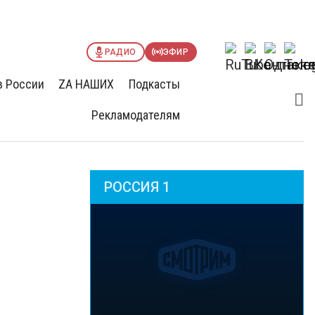
РАДИО
ЭФИР
в России
ZА НАШИХ
Подкасты
Рекламодателям
РОССИЯ 1