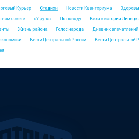
логовый Курьер
Стадион
Новости Кванториума
Здоровы
стном совете
«У руля»
По поводу
Вехи в истории Липецк
ечты
Жизнь района
Голос народа
Дневник впечатлений
 экономики
Вести Центральной России
Вести Центральной 
ев