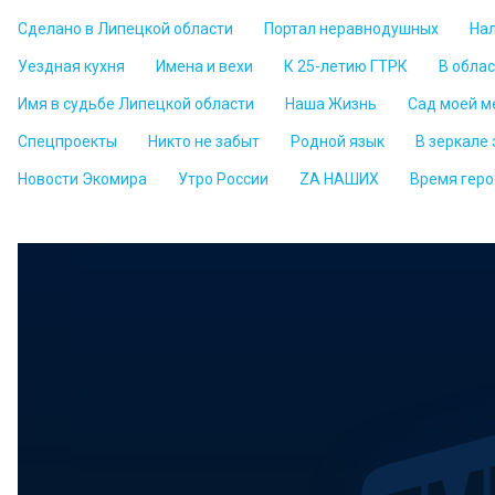
Сделано в Липецкой области
Портал неравнодушных
На
Уездная кухня
Имена и вехи
К 25-летию ГТРК
В обла
Имя в судьбе Липецкой области
Наша Жизнь
Сад моей м
Спецпроекты
Никто не забыт
Родной язык
В зеркале
Новости Экомира
Утро России
ZА НАШИХ
Время геро