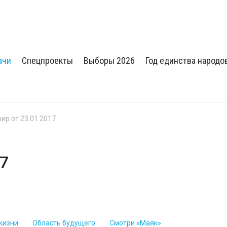
ачи
Спецпроекты
Выборы 2026
Год единства народо
ир от 23.01.2017
17
жизни
Область будущего
Смотри «Маяк»