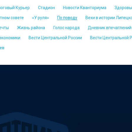
логовый Курьер
Стадион
Новости Кванториума
Здоровы
стном совете
«У руля»
По поводу
Вехи в истории Липецк
ечты
Жизнь района
Голос народа
Дневник впечатлений
 экономики
Вести Центральной России
Вести Центральной 
ев