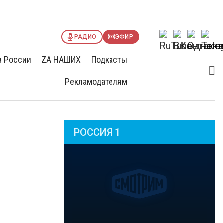
РАДИО
ЭФИР
в России
ZА НАШИХ
Подкасты
Рекламодателям
РОССИЯ 1