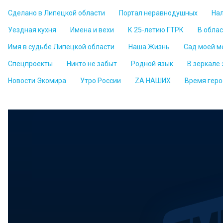
Сделано в Липецкой области
Портал неравнодушных
На
Уездная кухня
Имена и вехи
К 25-летию ГТРК
В обла
Имя в судьбе Липецкой области
Наша Жизнь
Сад моей м
Спецпроекты
Никто не забыт
Родной язык
В зеркале
Новости Экомира
Утро России
ZА НАШИХ
Время геро