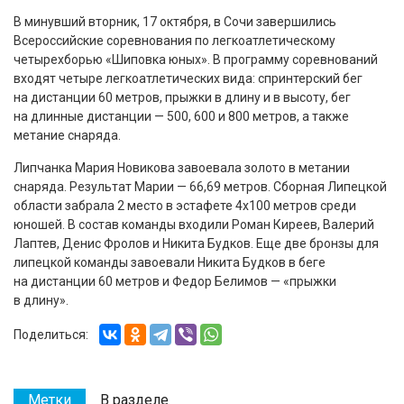
В минувший вторник, 17 октября, в Сочи завершились
Всероссийские соревнования по легкоатлетическому
четырехборью «Шиповка юных». В программу соревнований
входят четыре легкоатлетических вида: спринтерский бег
на дистанции 60 метров, прыжки в длину и в высоту, бег
на длинные дистанции — 500, 600 и 800 метров, а также
метание снаряда.
Липчанка Мария Новикова завоевала золото в метании
снаряда. Результат Марии — 66,69 метров. Сборная Липецкой
области забрала 2 место в эстафете 4х100 метров среди
юношей. В состав команды входили Роман Киреев, Валерий
Лаптев, Денис Фролов и Никита Будков. Еще две бронзы для
липецкой команды завоевали Никита Будков в беге
на дистанции 60 метров и Федор Белимов — «прыжки
в длину».
Поделиться:
Метки
В разделе