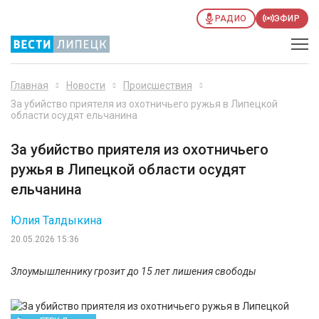
РАДИО
ЭФИР
Главная
Новости
Происшествия
За убийство приятеля из охотничьего ружья в Липецкой
области осудят ельчанина
За убийство приятеля из охотничьего
ружья в Липецкой области осудят
ельчанина
Юлия Талдыкина
20.05.2026 15:36
Злоумышленнику грозит до 15 лет лишения свободы