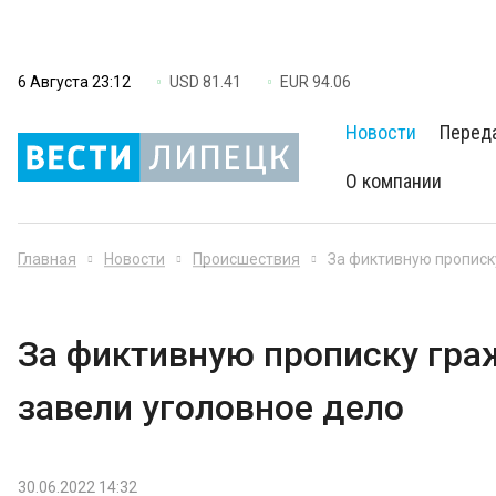
6 Августа 23:12
USD 81.41
EUR 94.06
Новости
Перед
О компании
Главная
Новости
Происшествия
За фиктивную прописк
За фиктивную прописку гр
завели уголовное дело
30.06.2022 14:32