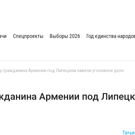
ачи
Спецпроекты
Выборы 2026
Год единства народо
у гражданина Армении под Липецком завели уголовное дело
ажданина Армении под Липец
Тать