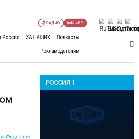
РАДИО
ЭФИР
в России
ZА НАШИХ
Подкасты
Рекламодателям
РОССИЯ 1
ком
яна Федорова