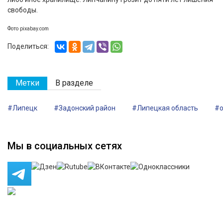
свободы.
Фото pixabay.com
Поделиться:
Метки
В разделе
#Липецк
#Задонский район
#Липецкая область
#о
Мы в социальных сетях