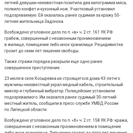
летней девушки неизвестная похитила два килограмма мяса,
полкило конфет и кухонный нож. Участковый установил
подозреваемую. Ей оказалась ранее судимая за кражу 50-
летняя жительница Задонска.
Возбуждено уголовное дело по п. «в» ч. 2 ст. 161 УК РФ:
грабеж, совершенный с незаконным проникновением
в жилище, помещение либо иное хранилище. Рецидивистке
грозит до семи лет лишения свободы.
Также стражи порядка раскрыли еще одно ранее
совершенное преступление.
23 июля в селе Косыревка из строящегося дома 43-летнго
мужчины неизвестный украл медный кабель, строительный
миксер и глубинный вибратор. Полицейские установили
подозреваемого. Им оказался ранее судимый 30-летний
местный житель, сообщили в пресс-службе УМВД России
по Липецкой области.
Возбуждено уголовное дело по п. «б» ч. 2 ст. 158 УК РФ: кража,
совершенная с незаконным проникновением в помещение
либо иное хранилище. Липчанину грозит до пяти лет лишения