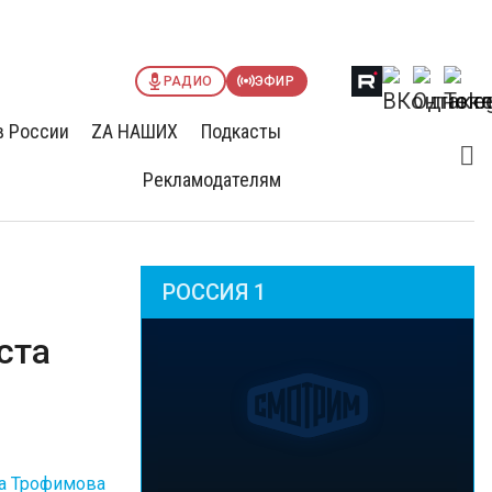
РАДИО
ЭФИР
в России
ZА НАШИХ
Подкасты
Рекламодателям
РОССИЯ 1
ста
а Трофимова