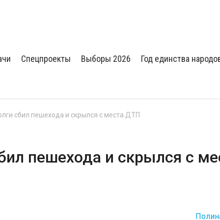
ачи
Спецпроекты
Выборы 2026
Год единства народо
олги сбил пешехода и скрылся с места ДТП
бил пешехода и скрылся с ме
Полин