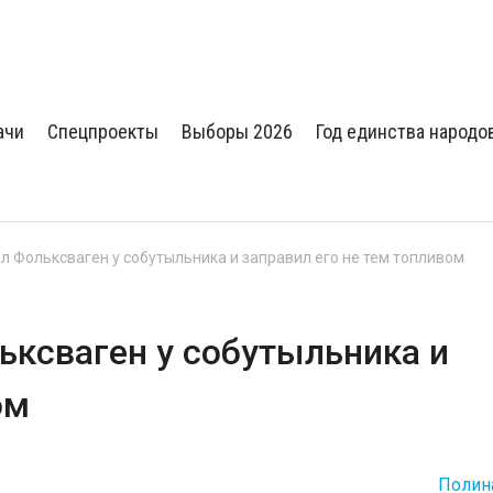
ачи
Спецпроекты
Выборы 2026
Год единства народо
л Фольксваген у собутыльника и заправил его не тем топливом
ьксваген у собутыльника и
ом
Полин