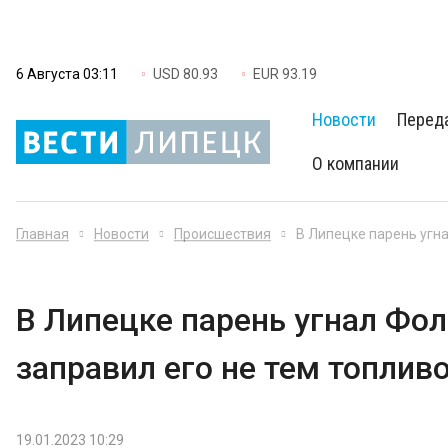
6 Августа 03:11
USD 80.93
EUR 93.19
Новости
Перед
О компании
Главная
Новости
Происшествия
В Липецке парень угна
В Липецке парень угнал Фол
заправил его не тем топлив
19.01.2023 10:29