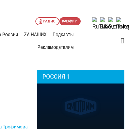
РАДИО
ЭФИР
в России
ZА НАШИХ
Подкасты
Рекламодателям
РОССИЯ 1
а Трофимова